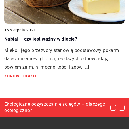
16 sierpnia 2021
Nabiał – czy jest ważny w diecie?
Mleko i jego przetwory stanowią podstawowy pokarm
dzieci i niemowląt. U najmłodszych odpowiadają
bowiem za m.in. mocne kości i zęby, […]
ZDROWE CIAŁO
Co sprawdzić przed zakupem wózka
Ekologiczne oczyszczalnie ściegów – dlaczego
Papercraft – pomysł na wyjątkowy prezent dla
widłowego?
ekologiczne?
kreatywnej osoby