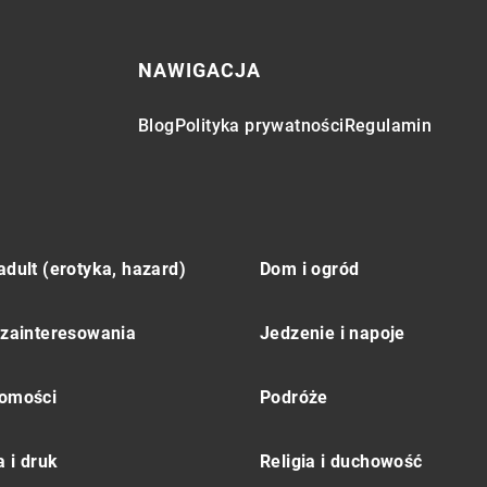
NAWIGACJA
Blog
Polityka prywatności
Regulamin
adult (erotyka, hazard)
Dom i ogród
 zainteresowania
Jedzenie i napoje
omości
Podróże
 i druk
Religia i duchowość