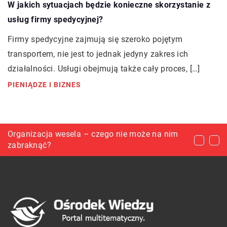
W jakich sytuacjach będzie konieczne skorzystanie z
usług firmy spedycyjnej?
Firmy spedycyjne zajmują się szeroko pojętym
transportem, nie jest to jednak jedyny zakres ich
działalności. Usługi obejmują także cały proces, […]
PIENIĄDZE I BIZNES
W jaki sposób dokonuje się wymiany urwanej
Organizacja wesela – czego nie może na nim
Czy warto zatrudnić fachowców do aranżacji
świecy żarowej na nową?
zabraknąć?
domu?