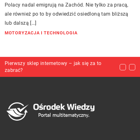
Polacy nadal emigrują na Zachód. Nie tylko za pracą,
ale również po to by odwiedzić osiedloną tam bliższą
lub dalszą […]
MOTORYZACJA I TECHNOLOGIA
Jak zabezpieczyć przesyłkę przed
Pierwszy sklep internetowy – jak się za to
Środki ostrożności utrzymywane w szpitalach i
zniszczeniem?
zabrać?
innych placówkach medycznych