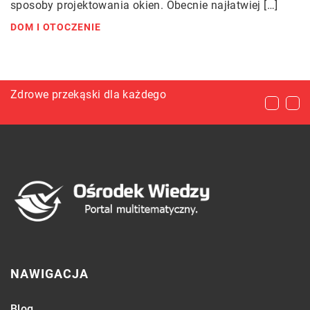
sposoby projektowania okien. Obecnie najłatwiej […]
DOM I OTOCZENIE
Pierwszy sklep internetowy – jak się za to
Zdrowe przekąski dla każdego
Najlepsze sposoby na przeziębienie
zabrać?
NAWIGACJA
Blog