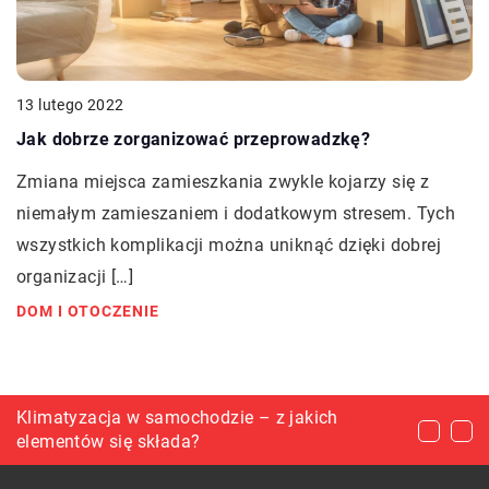
13 lutego 2022
Jak dobrze zorganizować przeprowadzkę?
Zmiana miejsca zamieszkania zwykle kojarzy się z
niemałym zamieszaniem i dodatkowym stresem. Tych
wszystkich komplikacji można uniknąć dzięki dobrej
organizacji […]
DOM I OTOCZENIE
Pierwszy sklep internetowy – jak się za to
Klimatyzacja w samochodzie – z jakich
Czym jest filtr jonizujący?
zabrać?
elementów się składa?