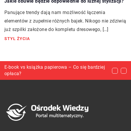
Jakie obuwie będzie odpowiednie do luźnej stylizacji?
Panujące trendy dają nam możliwość łączenia
elementów z zupełnie różnych bajek. Nikogo nie zdziwią
już szpilki założone do kompletu dresowego, […]
STYL ŻYCIA
Jak dobierać odzież na lato?
E-book vs książka papierowa – Co się bardziej
Dlaczego trening siłowy warto rozpocząć od
opłaca?
zajęć z trenerem personalnym?