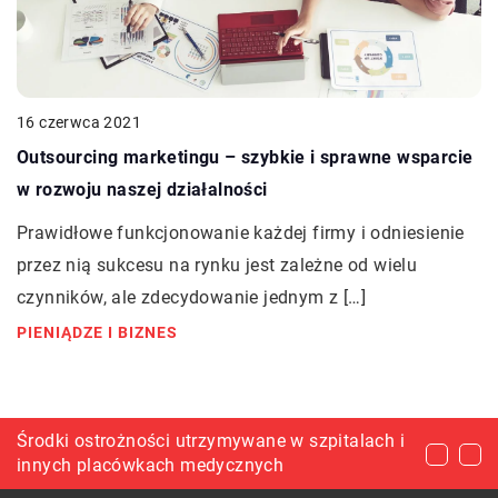
16 czerwca 2021
Outsourcing marketingu – szybkie i sprawne wsparcie
w rozwoju naszej działalności
Prawidłowe funkcjonowanie każdej firmy i odniesienie
przez nią sukcesu na rynku jest zależne od wielu
czynników, ale zdecydowanie jednym z […]
PIENIĄDZE I BIZNES
Kupić czy wynajmować mieszkanie?
Środki ostrożności utrzymywane w szpitalach i
Korzyści płynące z wykorzystania sprężyn
innych placówkach medycznych
obniżających