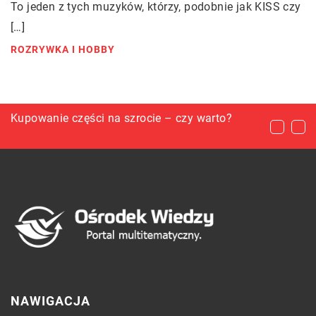
To jeden z tych muzyków, którzy, podobnie jak KISS czy
[…]
ROZRYWKA I HOBBY
Jakie są objawy uszkodzenia silnika
Kupowanie części na szrocie – czy warto?
W jaki sposób stworzyć namiętną atmosferę w
samochodu?
sypialni?
NAWIGACJA