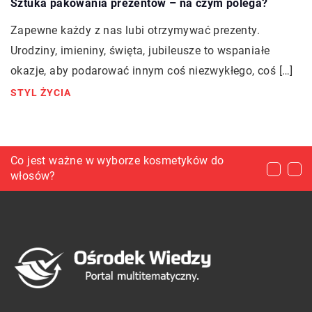
Sztuka pakowania prezentów – na czym polega?
Zapewne każdy z nas lubi otrzymywać prezenty.
Urodziny, imieniny, święta, jubileusze to wspaniałe
okazje, aby podarować innym coś niezwykłego, coś […]
STYL ŻYCIA
Sprzątanie osiedli – jak wygląda zakres usług
Co jest ważne w wyborze kosmetyków do
Zabezpieczenia do kabli i przewodów – czego
wykonywanych przez firmy sprzątające?
włosów?
użyć, by nie doszło do uszkodzeń?