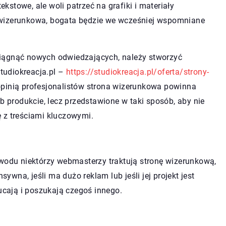
stowe, ale woli patrzeć na grafiki i materiały
 wizerunkowa
, bogata będzie we wcześniej wspomniane
ciągnąć nowych odwiedzających, należy stworzyć
tudiokreacja.pl –
https://studiokreacja.pl/oferta/strony-
opinią profesjonalistów
strona wizerunkowa
powinna
b produkcie, lecz przedstawione w taki sposób, aby nie
 z treściami kluczowymi.
owodu niektórzy webmasterzy traktują stronę wizerunkową,
sywna, jeśli ma dużo reklam lub jeśli jej projekt jest
zucają i poszukają czegoś innego.