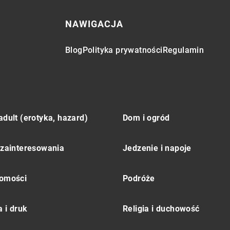
NAWIGACJA
Blog
Polityka prywatności
Regulamin
adult (erotyka, hazard)
Dom i ogród
 zainteresowania
Jedzenie i napoje
omości
Podróże
 i druk
Religia i duchowość