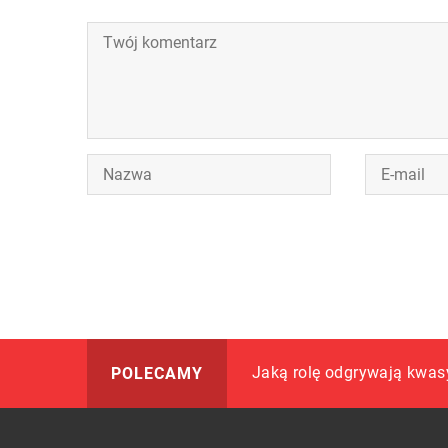
Jakie formalności należy
Jaką rolę odgrywają kwasy
Jak wybrać dobre biuro r
POLECAMY