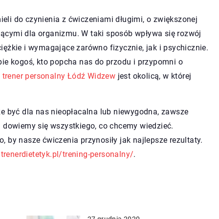
li do czynienia z ćwiczeniami długimi, o zwiększonej
ącymi dla organizmu. W taki sposób wpływa się rozwój
 ciężkie i wymagające zarówno fizycznie, jak i psychicznie.
bie kogoś, kto popcha nas do przodu i przypomni o
t
trener personalny Łódź Widzew
jest okolicą, w której
że być dla nas nieopłacalna lub niewygodna, zawsze
j dowiemy się wszystkiego, co chcemy wiedzieć.
to, by nasze ćwiczenia przynosiły jak najlepsze rezultaty.
/trenerdietetyk.pl/trening-personalny/
.
27 grudnia 2020