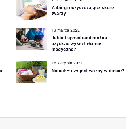
Zabiegi oczyszczające skórę
twarzy
13 marca 2022
Jakimi sposobami można
uzyskać wykształcenie
medyczne?
16 sierpnia 2021
ać
Nabiał – czy jest ważny w diecie?