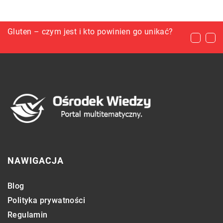
Jak odświeżyć styl mieszkania po dekadach
Gluten – czym jest i kto powinien go unikać?
Efektowne dekoracje salonowe
pielęgnowania PRL-owskiego wystroju?
NAWIGACJA
Blog
Polityka prywatności
Regulamin