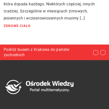
która dopada każdego. Niektórych częściej, innych
rzadziej. Szczególnie w miesiącach zimowych,
jesiennych i wczesnowiosennych musimy […]
ZDROWE CIAŁO
Fartuch stomatologiczny – Jaki powinien być?
Podróż busem z Krakowa do państw
Diety kontra zdrowe odżywianie – czym się
zachodnich
właściwie różnią?