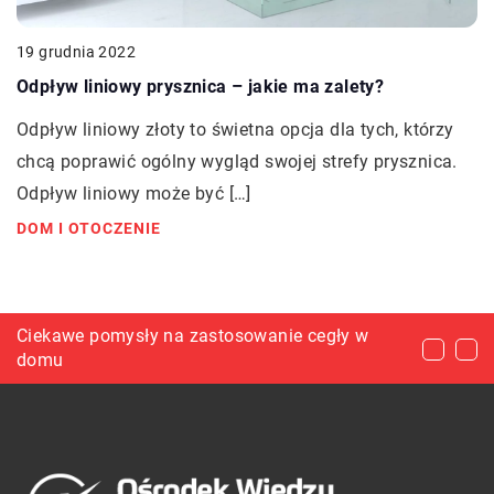
19 grudnia 2022
Odpływ liniowy prysznica – jakie ma zalety?
Odpływ liniowy złoty to świetna opcja dla tych, którzy
chcą poprawić ogólny wygląd swojej strefy prysznica.
Odpływ liniowy może być […]
DOM I OTOCZENIE
Co należy kupić przed pierwszym treningiem na
Ciekawe pomysły na zastosowanie cegły w
Poczta kwiatowa – świetny wynalazek naszych
siłowni?
domu
czasów