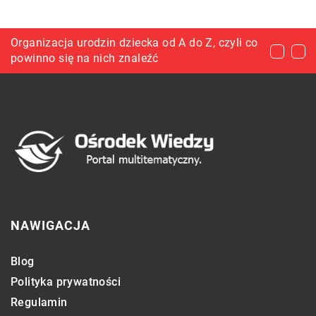
Dlaczego warto stosować szampony bez SLS?
Organizacja urodzin dziecka od A do Z, czyli co
Elektronika do auta przydatna podczas wakacji
powinno się na nich znaleźć
NAWIGACJA
Blog
Polityka prywatności
Regulamin