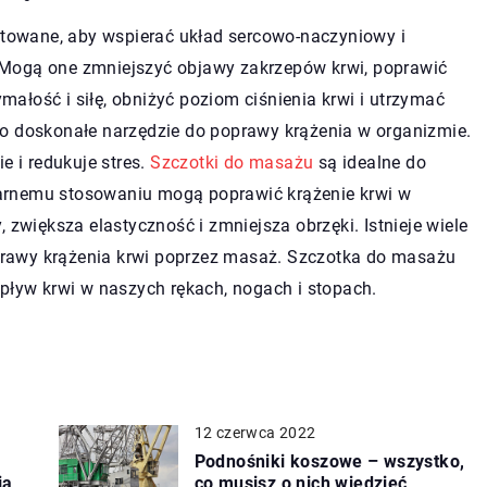
ektowane, aby wspierać układ sercowo-naczyniowy i
 Mogą one zmniejszyć objawy zakrzepów krwi, poprawić
ałość i siłę, obniżyć poziom ciśnienia krwi i utrzymać
to doskonałe narzędzie do poprawy krążenia w organizmie.
e i redukuje stres.
Szczotki do masażu
są idealne do
gularnemu stosowaniu mogą poprawić krążenie krwi w
 zwiększa elastyczność i zmniejsza obrzęki. Istnieje wiele
rawy krążenia krwi poprzez masaż. Szczotka do masażu
epływ krwi w naszych rękach, nogach i stopach.
12 czerwca 2022
Podnośniki koszowe – wszystko,
ją
co musisz o nich wiedzieć