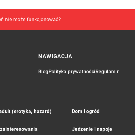
 Lojalnościowy?
zeń nie może funkcjonować?
warto wiedzieć?
NAWIGACJA
Blog
Polityka prywatności
Regulamin
adult (erotyka, hazard)
Dom i ogród
 zainteresowania
Jedzenie i napoje