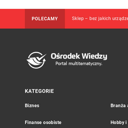
Czym jest Mobilny System
Sklep – bez jakich urząd
Choroba alkoholowa – co 
POLECAMY
KATEGORIE
Biznes
Branża 
Finanse osobiste
Hobby i