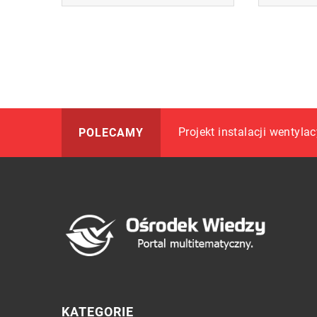
Jakie korzyści płyną z p
Projekt instalacji wentyla
Jak zapewnić odpowiedni
POLECAMY
KATEGORIE