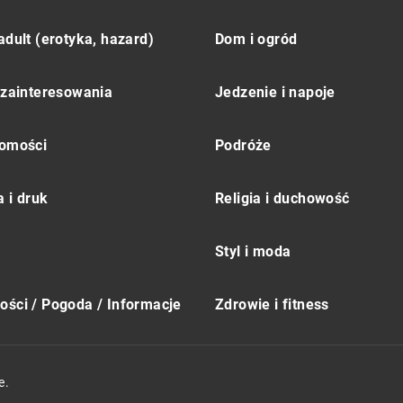
adult (erotyka, hazard)
Dom i ogród
 zainteresowania
Jedzenie i napoje
omości
Podróże
 i druk
Religia i duchowość
Styl i moda
ści / Pogoda / Informacje
Zdrowie i fitness
e.