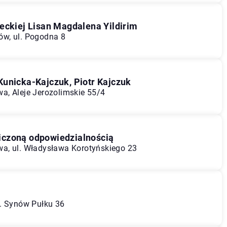
eckiej Lisan Magdalena Yildirim
w, ul. Pogodna 8
Kunicka-Kajczuk, Piotr Kajczuk
a, Aleje Jerozolimskie 55/4
iczoną odpowiedzialnością
a, ul. Władysława Korotyńskiego 23
l. Synów Pułku 36