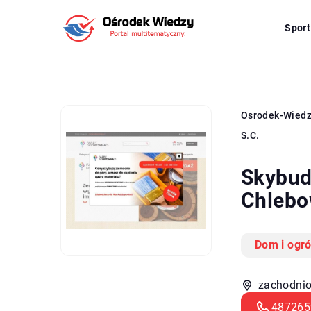
Sport
Osrodek-Wied
S.C.
Skybud
Chlebo
Dom i ogr
zachodnio
487265