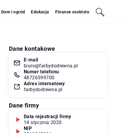
Dom i ogród
Edukacja
Finanse osobiste
Dane kontakowe
E-mail
biuro@farbydodrewna.pl
Numer telefonu
48726599700
Adres internetowy
farbydodrewna.pl
Dane firmy
Data rejestracji firmy
14 stycznia 2020
NIP