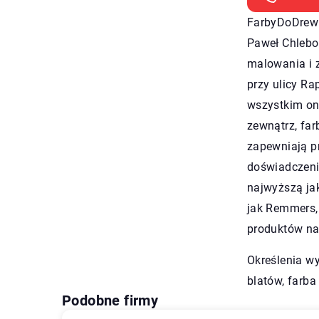
FarbyDoDrewna
Paweł Chlebo
malowania i z
przy ulicy Ra
wszystkim on
zewnątrz, far
zapewniają pr
doświadczeni
najwyższą ja
jak Remmers
produktów na
Określenia wy
blatów
, farb
Podobne firmy