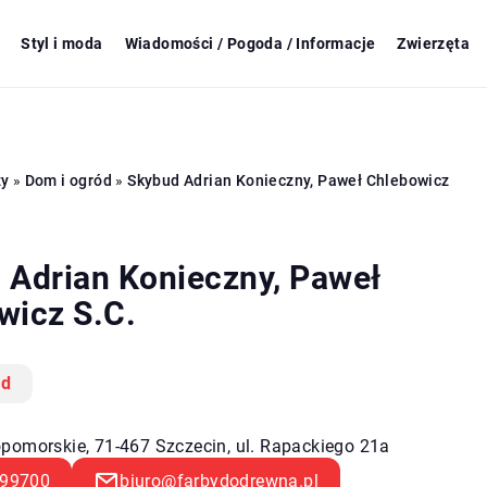
Styl i moda
Wiadomości / Pogoda / Informacje
Zwierzęta
zy
»
Dom i ogród
»
Skybud Adrian Konieczny, Paweł Chlebowicz
 Adrian Konieczny, Paweł
wicz S.C.
ód
pomorskie, 71-467 Szczecin, ul. Rapackiego 21a
99700
biuro@farbydodrewna.pl