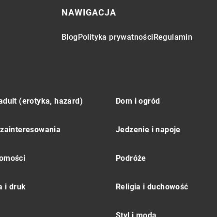
NAWIGACJA
Blog
Polityka prywatności
Regulamin
adult (erotyka, hazard)
Dom i ogród
 zainteresowania
Jedzenie i napoje
omości
Podróże
 i druk
Religia i duchowość
Styl i moda