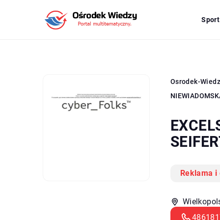
Sport
Osrodek-Wied
NIEWIADOMSK
EXCEL
SEIFE
Reklama i
Wielkopol
486181