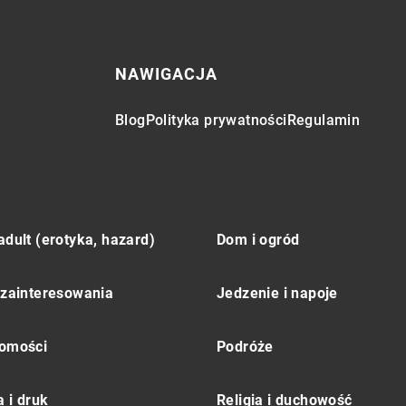
NAWIGACJA
Blog
Polityka prywatności
Regulamin
adult (erotyka, hazard)
Dom i ogród
 zainteresowania
Jedzenie i napoje
omości
Podróże
 i druk
Religia i duchowość