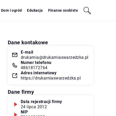
Dom i ogród
Edukacja
Finanse osobiste
Dane kontakowe
E-mail
drukarnia@drukarniaswarzedzka.pl
Numer telefonu
48618172764
Adres internetowy
https://drukarniaswarzedzka.pl
Dane firmy
Data rejestracji firmy
24 lipca 2012
NIP