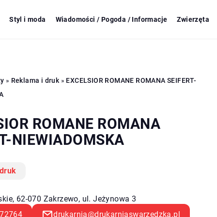
Styl i moda
Wiadomości / Pogoda / Informacje
Zwierzęta
zy
»
Reklama i druk
»
EXCELSIOR ROMANE ROMANA SEIFERT-
A
SIOR ROMANE ROMANA
RT-NIEWIADOMSKA
 druk
skie, 62-070 Zakrzewo, ul. Jeżynowa 3
72764
drukarnia@drukarniaswarzedzka.pl