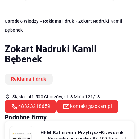
Osrodek-Wiedzy
»
Reklama i druk
»
Zokart Nadruki Kamil
Bębenek
Zokart Nadruki Kamil
Bębenek
Reklama i druk
Śląskie, 41-500 Chorzów, ul. 3 Maja 121/13
48323218659
kontakt@zokart.pl
Podobne firmy
HFM Katarzyna Przybysz-Krawczuk
Kujawsko-pomorskie, 87-100 Toruń, ul.