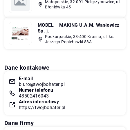
Małopolskie, 32-091 Pielgrzymowice, ul.
Błoniówka 45
MODEL – MAKING U.A.M. Wasłowicz
Sp. j.
Podkarpackie, 38-400 Krosno, ul. ks.
Jerzego Popiełuszki 88A
Dane kontakowe
E-mail
biuro@twojbohater.pl
Numer telefonu
48502416043
Adres internetowy
https://twojbohater.pl
Dane firmy