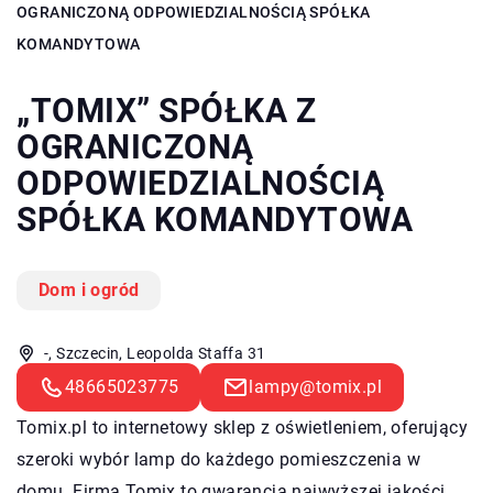
OGRANICZONĄ ODPOWIEDZIALNOŚCIĄ SPÓŁKA
KOMANDYTOWA
„TOMIX” SPÓŁKA Z
OGRANICZONĄ
ODPOWIEDZIALNOŚCIĄ
SPÓŁKA KOMANDYTOWA
Dom i ogród
-, Szczecin, Leopolda Staffa 31
48665023775
lampy@tomix.pl
Tomix.pl to internetowy sklep z oświetleniem, oferujący
szeroki wybór lamp do każdego pomieszczenia w
domu. Firma Tomix to gwarancja najwyższej jakości