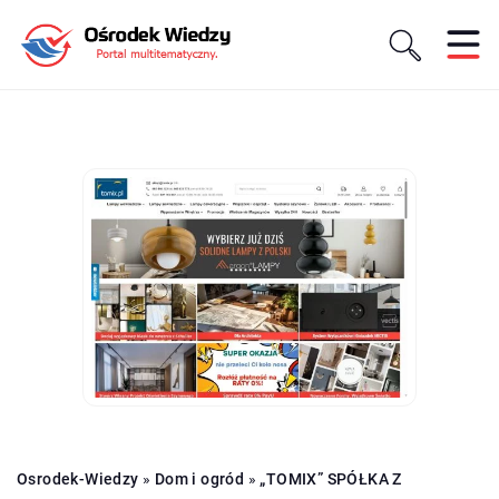
Osrodek-Wiedzy
»
Dom i ogród
»
„TOMIX” SPÓŁKA Z