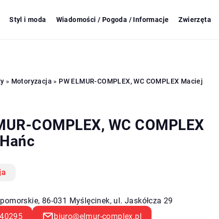
Styl i moda
Wiadomości / Pogoda / Informacje
Zwierzęta
zy
»
Motoryzacja
»
PW ELMUR-COMPLEX, WC COMPLEX Maciej
MUR-COMPLEX, WC COMPLEX
 Hańc
ja
pomorskie, 86-031 Myślęcinek, ul. Jaskółcza 29
40295
biuro@elmur-complex.pl