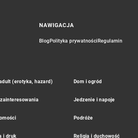
NAWIGACJA
Blog
Polityka prywatności
Regulamin
adult (erotyka, hazard)
Dom i ogród
 zainteresowania
Jedzenie i napoje
omości
Podróże
 i druk
Religia i duchowość