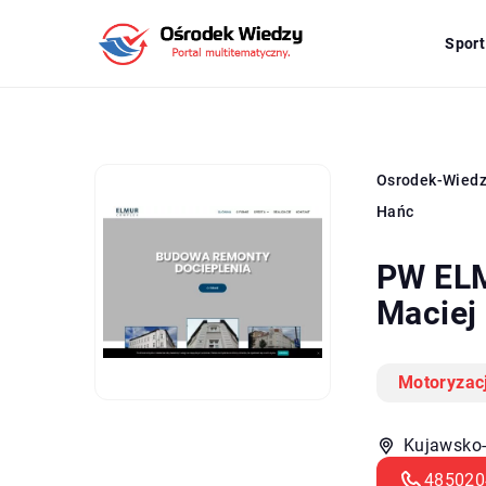
Sport
Osrodek-Wied
Hańc
PW EL
Maciej
Motoryzac
Kujawsko-
485020