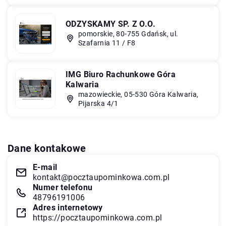
ODZYSKAMY SP. Z O.O.
pomorskie, 80-755 Gdańsk, ul.
Szafarnia 11 / F8
IMG Biuro Rachunkowe Góra
Kalwaria
mazowieckie, 05-530 Góra Kalwaria,
Pijarska 4/1
Dane kontakowe
E-mail
kontakt@pocztaupominkowa.com.pl
Numer telefonu
48796191006
Adres internetowy
https://pocztaupominkowa.com.pl