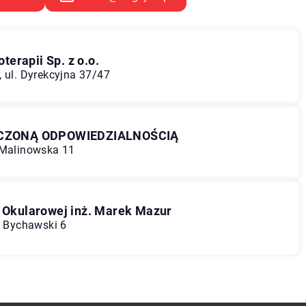
erapii Sp. z o.o.
, ul. Dyrekcyjna 37/47
ICZONĄ ODPOWIEDZIALNOŚCIĄ
 Malinowska 11
Okularowej inż. Marek Mazur
c Bychawski 6