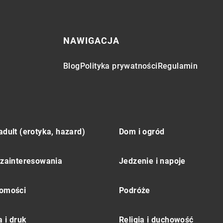
NAWIGACJA
Blog
Polityka prywatności
Regulamin
adult (erotyka, hazard)
Dom i ogród
 zainteresowania
Jedzenie i napoje
omości
Podróże
 i druk
Religia i duchowość