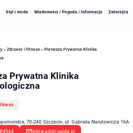
Styl i moda
Wiadomości / Pogoda / Informacje
Zwierzęta
zy
»
Zdrowie i fitness
»
Pierwsza Prywatna Klinika
na
za Prywatna Klinika
ologiczna
fitness
pomorskie, 70-240 Szczecin, ul. Gabriela Narutowicza 16A
84544
klinika@dr-gajda.pl