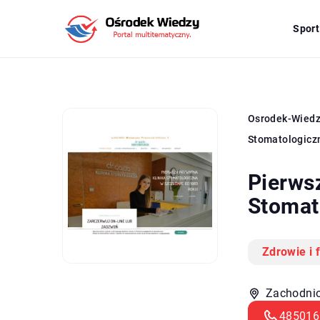
Sport
Osrodek-Wied
Stomatologicz
Pierws
Stomat
Zdrowie i 
Zachodnio
485016