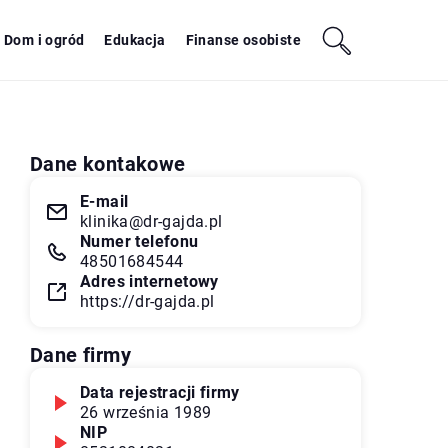
Dom i ogród
Edukacja
Finanse osobiste
Dane kontakowe
E-mail
klinika@dr-gajda.pl
Numer telefonu
48501684544
Adres internetowy
https://dr-gajda.pl
Dane firmy
Data rejestracji firmy
26 września 1989
NIP