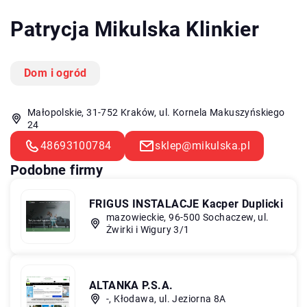
Patrycja Mikulska Klinkier
Dom i ogród
Małopolskie, 31-752 Kraków, ul. Kornela Makuszyńskiego
24
48693100784
sklep@mikulska.pl
Podobne firmy
FRIGUS INSTALACJE Kacper Duplicki
mazowieckie, 96-500 Sochaczew, ul.
Żwirki i Wigury 3/1
ALTANKA P.S.A.
-, Kłodawa, ul. Jeziorna 8A