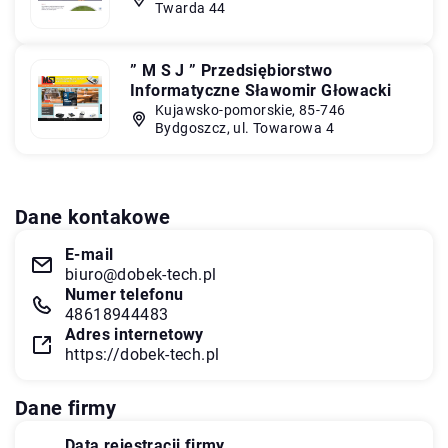
Twarda 44
” M S J ” Przedsiębiorstwo
Informatyczne Sławomir Głowacki
Kujawsko-pomorskie, 85-746
Bydgoszcz, ul. Towarowa 4
Dane kontakowe
E-mail
biuro@dobek-tech.pl
Numer telefonu
48618944483
Adres internetowy
https://dobek-tech.pl
Dane firmy
Data rejestracji firmy