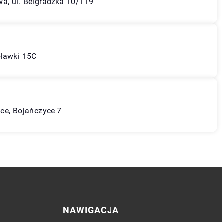
a, ul. Belgradzka 10/119
uławki 15C
ce, Bojańczyce 7
NAWIGACJA