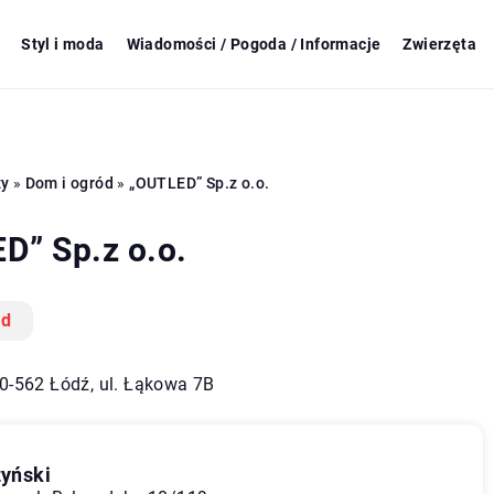
Styl i moda
Wiadomości / Pogoda / Informacje
Zwierzęta
zy
»
Dom i ogród
»
„OUTLED” Sp.z o.o.
D” Sp.z o.o.
ód
90-562 Łódź, ul. Łąkowa 7B
yński