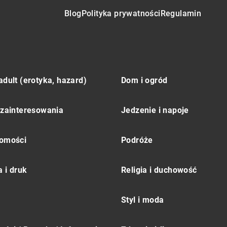
Blog
Polityka prywatności
Regulamin
adult (erotyka, hazard)
Dom i ogród
 zainteresowania
Jedzenie i napoje
omości
Podróże
 i druk
Religia i duchowość
Styl i moda