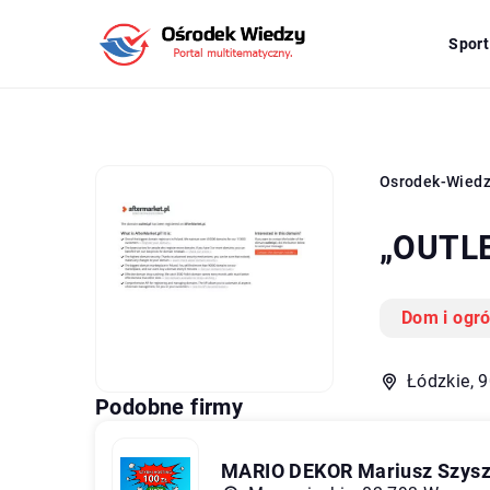
Sport
Osrodek-Wied
„OUTLE
Dom i ogr
Łódzkie, 
Podobne firmy
MARIO DEKOR Mariusz Szysz