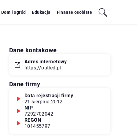
Dom i ogród
Edukacja
Finanse osobiste
Dane kontakowe
Adres internetowy
https://outled.pl
Dane firmy
Data rejestracji firmy
21 sierpnia 2012
NIP
7292702042
REGON
101455797