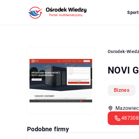
Sport
Osrodek-Wied
NOVI G
Biznes
Mazowieck
487308
Podobne firmy