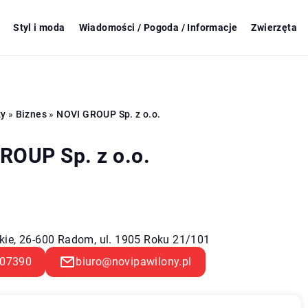
Styl i moda
Wiadomości / Pogoda / Informacje
Zwierzęta
zy
»
Biznes
»
NOVI GROUP Sp. z o.o.
ROUP Sp. z o.o.
ie, 26-600 Radom, ul. 1905 Roku 21/101
07390
biuro@novipawilony.pl