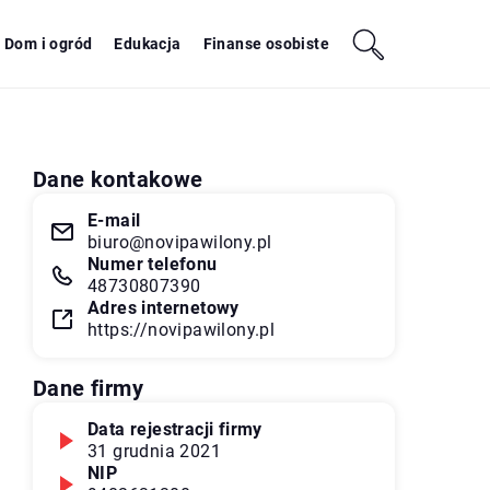
Dom i ogród
Edukacja
Finanse osobiste
Dane kontakowe
E-mail
biuro@novipawilony.pl
Numer telefonu
48730807390
Adres internetowy
https://novipawilony.pl
Dane firmy
Data rejestracji firmy
31 grudnia 2021
NIP