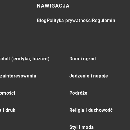
NAWIGACJA
Blog
Polityka prywatności
Regulamin
adult (erotyka, hazard)
Dom i ogród
 zainteresowania
Jedzenie i napoje
omości
Podróże
 i druk
Religia i duchowość
Styl i moda