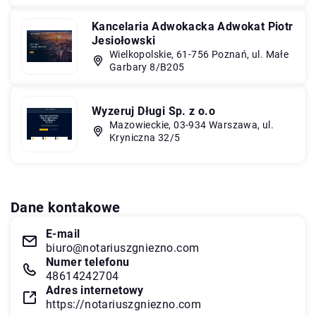
Kancelaria Adwokacka Adwokat Piotr
Jesiołowski
Wielkopolskie, 61-756 Poznań, ul. Małe
Garbary 8/B205
Wyzeruj Długi Sp. z o.o
Mazowieckie, 03-934 Warszawa, ul.
Kryniczna 32/5
Dane kontakowe
E-mail
biuro@notariuszgniezno.com
Numer telefonu
48614242704
Adres internetowy
https://notariuszgniezno.com