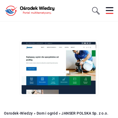
Osrodek-Wiedzy
»
Dom i ogród
»
JANSER POLSKA Sp. z o.o.