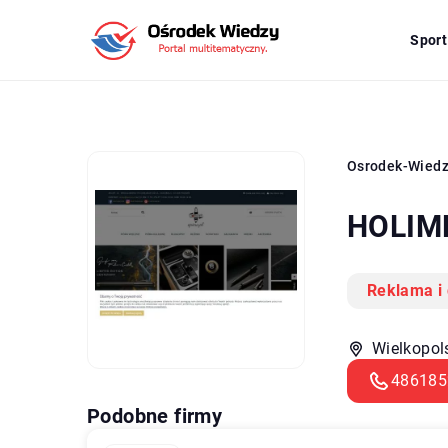
Sport
Osrodek-Wied
HOLIME
Reklama i
Wielkopol
486185
Podobne firmy