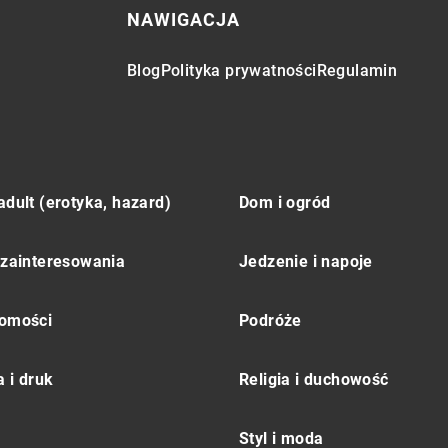
NAWIGACJA
Blog
Polityka prywatności
Regulamin
adult (erotyka, hazard)
Dom i ogród
 zainteresowania
Jedzenie i napoje
omości
Podróże
 i druk
Religia i duchowość
Styl i moda