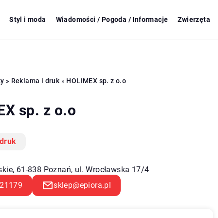
Styl i moda
Wiadomości / Pogoda / Informacje
Zwierzęta
zy
»
Reklama i druk
»
HOLIMEX sp. z o.o
X sp. z o.o
 druk
skie, 61-838 Poznań, ul. Wrocławska 17/4
21179
sklep@epiora.pl