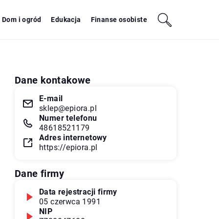
Dom i ogród
Edukacja
Finanse osobiste
Dane kontakowe
E-mail
sklep@epiora.pl
Numer telefonu
48618521179
Adres internetowy
https://epiora.pl
Dane firmy
Data rejestracji firmy
05 czerwca 1991
NIP