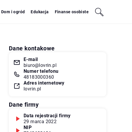
Dom i ogród
Edukacja
Finanse osobiste
Dane kontakowe
E-mail
biuro@lovrin.pl
Numer telefonu
48183000360
Adres internetowy
lovrin.pl
Dane firmy
Data rejestracji firmy
29 marca 2022
NIP