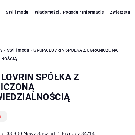
Styl i moda
Wiadomości / Pogoda / Informacje
Zwierzęta
zy
»
Styl i moda
»
GRUPA LOVRIN SPÓŁKA Z OGRANICZONĄ
LNOŚCIĄ
 LOVRIN SPÓŁKA Z
ICZONĄ
IEDZIALNOŚCIĄ
a
ie, 33-300 Nowy Sącz, ul. 1 Brygady 34/14