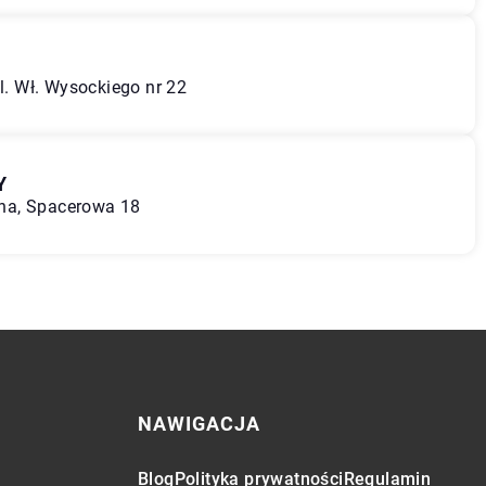
ul. Wł. Wysockiego nr 22
Y
na, Spacerowa 18
NAWIGACJA
Blog
Polityka prywatności
Regulamin