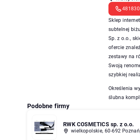
481830
Sklep interne
subtelnej biż
Sp. z o.o., s
ofercie znale
zestawy na ró
Swoją renomę
szybkiej real
Określenia w
ślubna komple
Podobne firmy
RWK COSMETICS sp. z o.o.
wielkopolskie, 60-692 Pozna