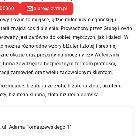
00360
biuro@lovrin.pl
towy Lovrin to miejsce, gdzie miłośnicy eleganckiej i
uterii znajdą coś dla siebie. Prowadzony przez Grupę Lovrin
kierowany jest zarówno do kobiet, mężczyzn, jak i dzieci. W
źć można różnorodne wzory biżuterii złotej i srebrnej,
żne okazje oraz prezenty na urodziny czy Walentynki.
 firma zawdzięcza bezpiecznym formom płatności,
izacji zamówień oraz wielu zadowolonym klientom.
yróżniające:
biżuteria ze złota
, biżuteria złota, biżuteria
ty, biżuteria ślubna, złota biżuteria damska
ń, ul. Adama Tomaszewskiego 11