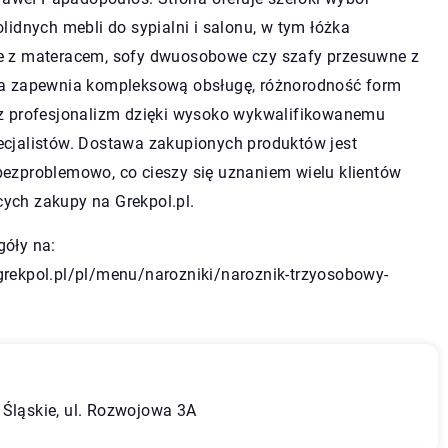
olidnych mebli do sypialni i salonu, w tym łóżka
e z materacem, sofy dwuosobowe czy szafy przesuwne z
ma zapewnia kompleksową obsługę, różnorodność form
az profesjonalizm dzięki wysoko wykwalifikowanemu
ecjalistów. Dostawa zakupionych produktów jest
bezproblemowo, co cieszy się uznaniem wielu klientów
ych zakupy na Grekpol.pl.
góły na:
grekpol.pl/pl/menu/narozniki/naroznik-trzyosobowy-
 Śląskie, ul. Rozwojowa 3A