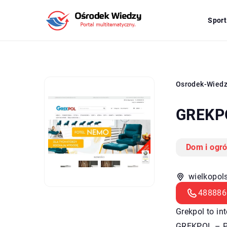
Sport
Osrodek-Wied
GREKPO
Dom i ogr
wielkopols
488886
Grekpol to i
GREKPOL – Pa