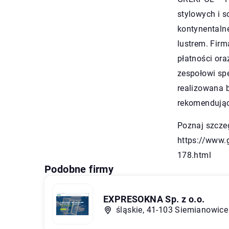
stylowych i s
kontynentaln
lustrem. Fir
płatności or
zespołowi sp
realizowana 
rekomendując
Poznaj szcze
https://www.
178.html
Podobne firmy
EXPRESOKNA Sp. z o.o.
śląskie, 41-103 Siemianowice