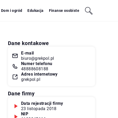
Dom i ogród
Edukacja
Finanse osobiste
Dane kontakowe
E-mail
biuro@grekpol.pl
Numer telefonu
48888608188
Adres internetowy
grekpol.pl
Dane firmy
Data rejestracji firmy
23 listopada 2018
NIP