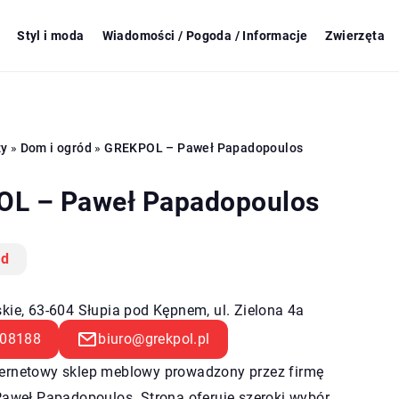
Styl i moda
Wiadomości / Pogoda / Informacje
Zwierzęta
zy
»
Dom i ogród
»
GREKPOL – Paweł Papadopoulos
L – Paweł Papadopoulos
ód
kie, 63-604 Słupia pod Kępnem, ul. Zielona 4a
08188
biuro@grekpol.pl
nternetowy sklep meblowy prowadzony przez firmę
weł Papadopoulos. Strona oferuje szeroki wybór