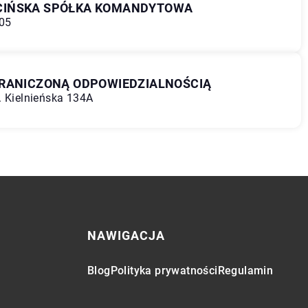
IEŚCIŃSKA SPÓŁKA KOMANDYTOWA
105
GRANICZONĄ ODPOWIEDZIALNOŚCIĄ
. Kielnieńska 134A
NAWIGACJA
Blog
Polityka prywatności
Regulamin