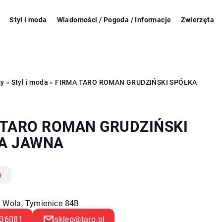
Styl i moda
Wiadomości / Pogoda / Informacje
Zwierzęta
zy
»
Styl i moda
»
FIRMA TARO ROMAN GRUDZIŃSKI SPÓŁKA
 TARO ROMAN GRUDZIŃSKI
A JAWNA
a
a Wola, Tymienice 84B
36081
sklep@taro.pl