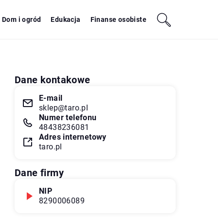
Dom i ogród
Edukacja
Finanse osobiste
Dane kontakowe
E-mail
sklep@taro.pl
Numer telefonu
48438236081
Adres internetowy
taro.pl
Dane firmy
NIP
8290006089