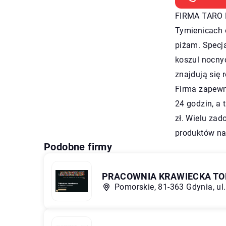
FIRMA TARO 
Tymienicach o
piżam. Specja
koszul nocnyc
znajdują się 
Firma zapewni
24 godzin, a
zł. Wielu za
produktów n
Podobne firmy
PRACOWNIA KRAWIECKA TO
Pomorskie, 81-363 Gdynia, ul