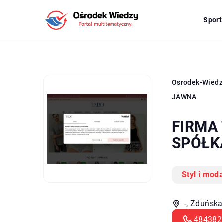
Sport
Osrodek-Wied
JAWNA
FIRMA
SPÓŁK
Styl i mod
-, Zduńsk
484382