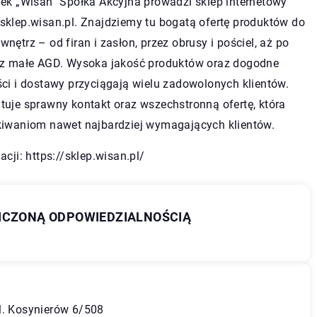
nek „Wisan” Spółka Akcyjna prowadzi sklep internetowy
sklep.wisan.pl. Znajdziemy tu bogatą ofertę produktów do
nętrz – od firan i zasłon, przez obrusy i pościel, aż po
az małe AGD. Wysoka jakość produktów oraz dogodne
ci i dostawy przyciągają wielu zadowolonych klientów.
uje sprawny kontakt oraz wszechstronną ofertę, która
kiwaniom nawet najbardziej wymagających klientów.
acji:
https://sklep.wisan.pl/
NICZONĄ ODPOWIEDZIALNOŚCIĄ
l. Kosynierów 6/508