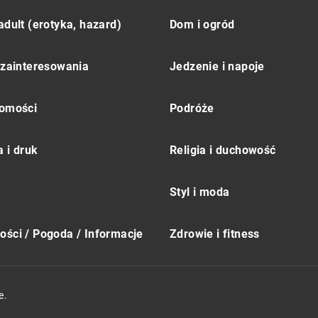
adult (erotyka, hazard)
Dom i ogród
 zainteresowania
Jedzenie i napoje
omości
Podróże
 i druk
Religia i duchowość
Styl i moda
ści / Pogoda / Informacje
Zdrowie i fitness
e.