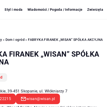
Styl i moda
Wiadomości / Pogoda / Informacje
Zwierzęta
zy
»
Dom i ogród
»
FABRYKA FIRANEK „WISAN” SPÓŁKA AKCYJNA
KA FIRANEK „WISAN” SPÓŁKA
NA
ód
kie, 39-451 Skopanie, ul. Włókniarzy 7
22215
wisan@wisan.pl