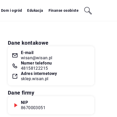
Dom i ogród
Edukacja
Finanse osobiste
Dane kontakowe
E-mail
wisan@wisan.pl
Numer telefonu
48158122215
Adres internetowy
sklep.wisan.pl
Dane firmy
NIP
8670003051