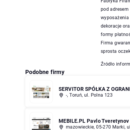
Fabryka Fira
pod adresem 
wyposażenia w
dekoracje or
formy płatnoś
Firma gwarant
sprosta ocze
Źródło inform
Podobne firmy
SERVITOR SPÓŁKA Z OGRA
-, Toruń, ul. Polna 123
MEBILE.PL Pavlo Tveretynov
mazowieckie, 05-270 Marki, u