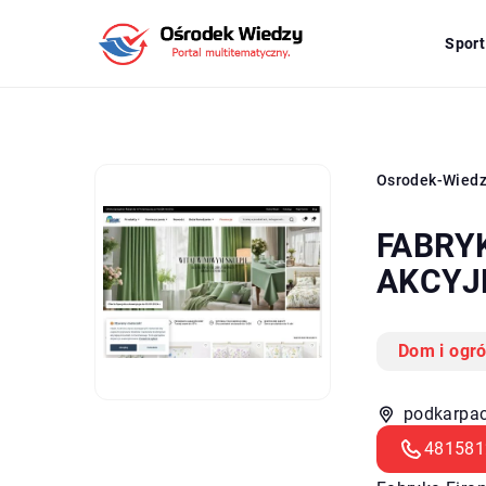
Sport
Osrodek-Wied
FABRY
AKCYJ
Dom i ogr
podkarpac
481581