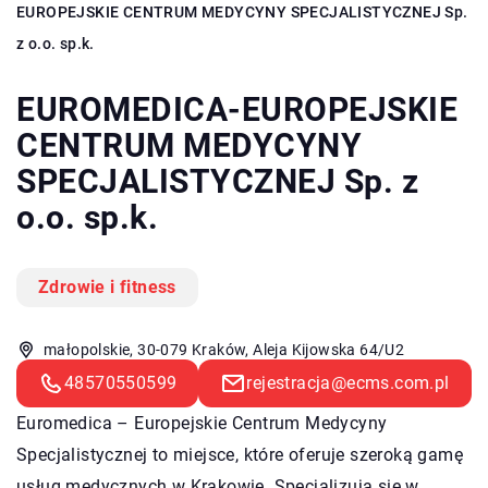
EUROPEJSKIE CENTRUM MEDYCYNY SPECJALISTYCZNEJ Sp.
z o.o. sp.k.
EUROMEDICA-EUROPEJSKIE
CENTRUM MEDYCYNY
SPECJALISTYCZNEJ Sp. z
o.o. sp.k.
Zdrowie i fitness
małopolskie, 30-079 Kraków, Aleja Kijowska 64/U2
48570550599
rejestracja@ecms.com.pl
Euromedica – Europejskie Centrum Medycyny
Specjalistycznej to miejsce, które oferuje szeroką gamę
usług medycznych w Krakowie. Specjalizują się w