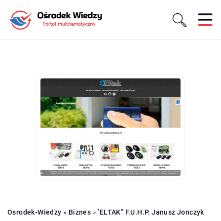
Osrodek-Wiedzy
»
Biznes
»
’ELTAK” F.U.H.P. Janusz Jonczyk