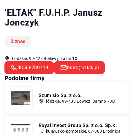
’ELTAK” F.U.H.P. Janusz
Jonczyk
Biznes
Łódzkie, 99-423 Bielawy, Łazin 10
48508280719
biuro@eltak.pl
Podobne firmy
Szumisie Sp. z o.o.
łódzkie, 99-400 Łowicz, Jamno 73B
Royal Invest Group Sp. z o.o. Sp.k.
kujawsko-pomorskie, 87-300 Brodnica,