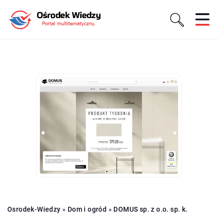
Osrodek-Wiedzy
»
Dom i ogród
»
DOMUS sp. z o.o. sp. k.