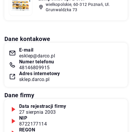
wielkopolskie, 60-312 Poznań, Ul.
Grunwaldzka 73
Dane kontakowe
E-mail
esklep@darco.pl
Numer telefonu
48146809915
Adres internetowy
sklep.darco.pl
Dane firmy
Data rejestracji firmy
27 sierpnia 2003
NIP
8722177114
REGON