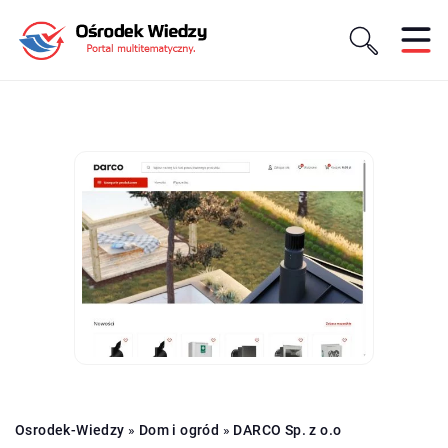
Osrodek-Wiedzy
»
Dom i ogród
»
DARCO Sp. z o.o