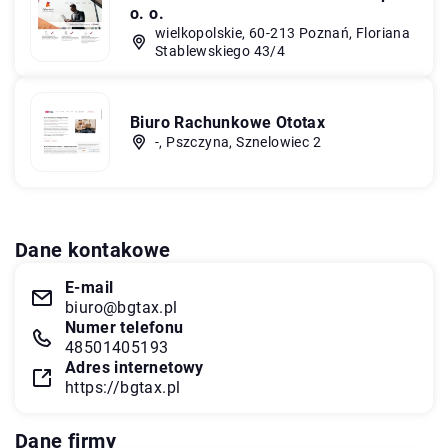
o. o.
wielkopolskie, 60-213 Poznań, Floriana
Stablewskiego 43/4
Biuro Rachunkowe Ototax
-, Pszczyna, Sznelowiec 2
Dane kontakowe
E-mail
biuro@bgtax.pl
Numer telefonu
48501405193
Adres internetowy
https://bgtax.pl
Dane firmy