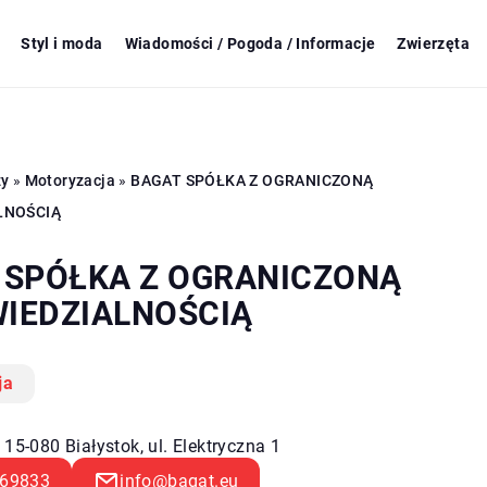
Styl i moda
Wiadomości / Pogoda / Informacje
Zwierzęta
zy
»
Motoryzacja
»
BAGAT SPÓŁKA Z OGRANICZONĄ
LNOŚCIĄ
 SPÓŁKA Z OGRANICZONĄ
IEDZIALNOŚCIĄ
ja
 15-080 Białystok, ul. Elektryczna 1
69833
info@bagat.eu