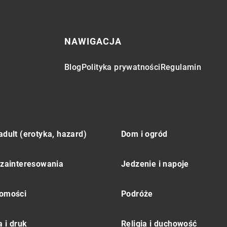
NAWIGACJA
Blog
Polityka prywatności
Regulamin
adult (erotyka, hazard)
Dom i ogród
 zainteresowania
Jedzenie i napoje
omości
Podróże
 i druk
Religia i duchowość