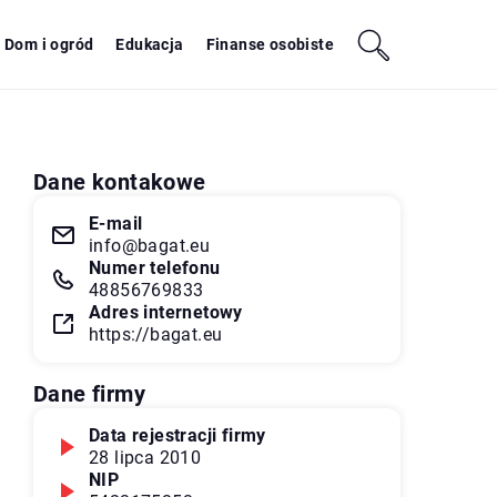
Dom i ogród
Edukacja
Finanse osobiste
Dane kontakowe
E-mail
info@bagat.eu
Numer telefonu
48856769833
Adres internetowy
https://bagat.eu
Dane firmy
Data rejestracji firmy
28 lipca 2010
NIP