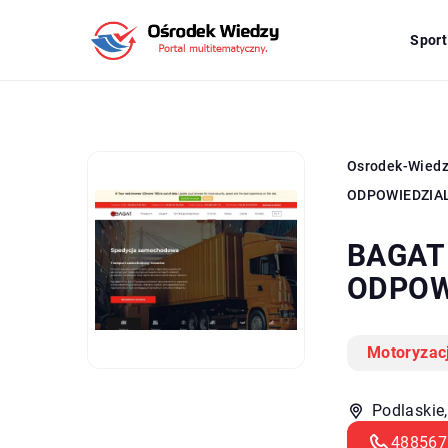
Sport
Osrodek-Wied
ODPOWIEDZIA
BAGAT
ODPOW
Motoryzac
Podlaskie,
488567