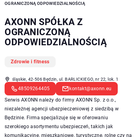
OGRANICZONĄ ODPOWIEDZIALNOŚCIĄ
AXONN SPÓŁKA Z
OGRANICZONĄ
ODPOWIEDZIALNOŚCIĄ
Zdrowie i fitness
śląskie, 42-506 Będzin, ul. BARLICKIEGO, nr 22, lok. 1
48509264405
kontakt@axonn.eu
Serwis AXONN należy do firmy AXONN Sp. z o.o.,
niezależnej agencji ubezpieczeniowej z siedzibą w
Będzinie. Firma specjalizuje się w oferowaniu
szerokiego asortymentu ubezpieczeń, takich jak
komunikacyjne, mieszkaniowe, turystyczne, rolne czy na