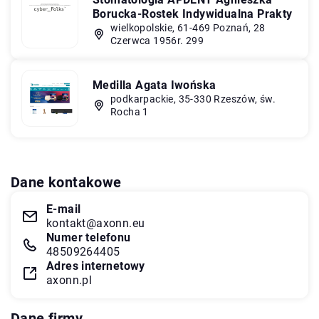
Borucka-Rostek Indywidualna Prakty
wielkopolskie, 61-469 Poznań, 28
Czerwca 1956r. 299
Medilla Agata Iwońska
podkarpackie, 35-330 Rzeszów, św.
Rocha 1
Dane kontakowe
E-mail
kontakt@axonn.eu
Numer telefonu
48509264405
Adres internetowy
axonn.pl
Dane firmy