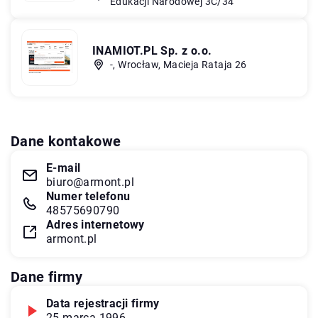
Edukacji Narodowej 3C/34
INAMIOT.PL Sp. z o.o.
-, Wrocław, Macieja Rataja 26
Dane kontakowe
E-mail
biuro@armont.pl
Numer telefonu
48575690790
Adres internetowy
armont.pl
Dane firmy
Data rejestracji firmy
25 marca 1996