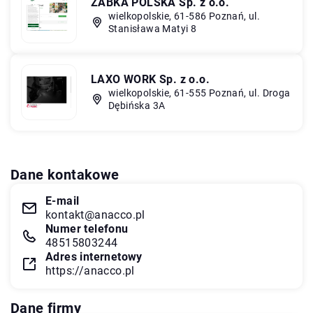
ŻABKA POLSKA Sp. z o.o.
wielkopolskie, 61-586 Poznań, ul.
Stanisława Matyi 8
LAXO WORK Sp. z o.o.
wielkopolskie, 61-555 Poznań, ul. Droga
Dębińska 3A
Dane kontakowe
E-mail
kontakt@anacco.pl
Numer telefonu
48515803244
Adres internetowy
https://anacco.pl
Dane firmy